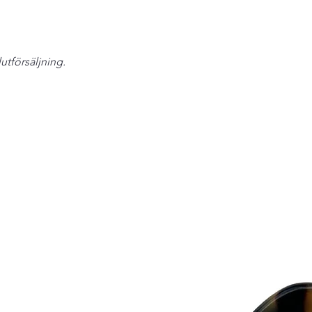
tag” unbroken.
- The perfumes most
and there plastics ar
lutförsäljning.
Eivy Flodins Parfymer
Grev Turegatan 20
114 46 Stockholm