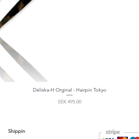
Déliska-H Orginal - Hairpin Tokyo
Price
SEK 495.00
Shippin