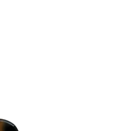
 have there packaging unbroken
ound it.
ie AB