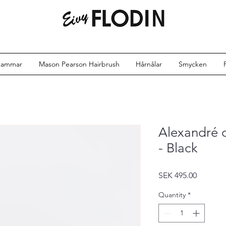
kammar
Mason Pearson Hairbrush
Hårnålar
Smycken
Alexandré d
- Black
Price
SEK 495.00
Quantity
*