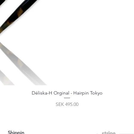
Déliska-H Orginal - Hairpin Tokyo
Price
SEK 495.00
Shippin