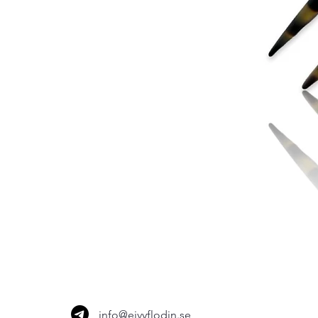
info@eivyflodin.se