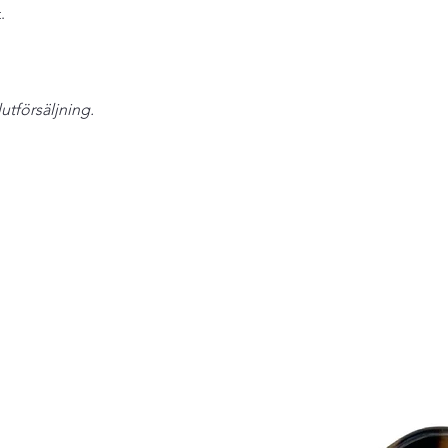
tag” unbroken.
.
- The perfumes most
and there plastics ar
lutförsäljning.
Eivy Flodins Parfymer
Grev Turegatan 20
114 46 Stockholm