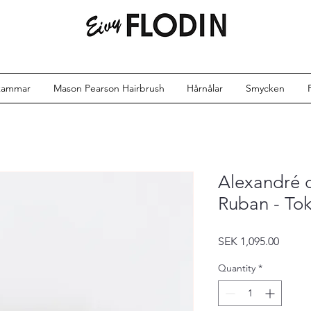
kammar
Mason Pearson Hairbrush
Hårnålar
Smycken
Alexandré 
Ruban - To
Price
SEK 1,095.00
Quantity
*