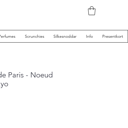
Perfumes
Scrunchies
Silkesnoddar
Info
Presentkort
de Paris - Noeud
kyo