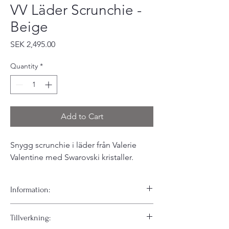
VV Läder Scrunchie -
Beige
Price
SEK 2,495.00
Quantity
*
Add to Cart
Snygg scrunchie i läder från Valerie
Valentine med Swarovski kristaller.
Information:
En elegant och kaxig hårsnodd som får din
Tillverkning:
vardags-look till nya nivåer. Denna snodd är