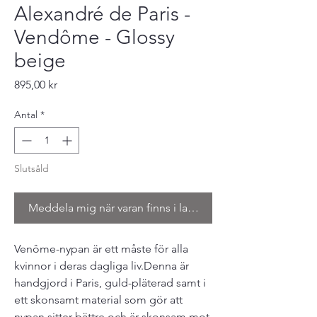
Alexandré de Paris -
Vendôme - Glossy
beige
Pris
895,00 kr
Antal
*
Slutsåld
Meddela mig när varan finns i lager
Venôme-nypan är ett måste för alla
kvinnor i deras dagliga liv.Denna är
handgjord i Paris, guld-pläterad samt i
ett skonsamt material som gör att
nypan sitter bättre och är skonsam mot