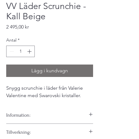
VV Läder Scrunchie -
Kall Beige
Pris
2 495,00 kr
Antal
*
Lägg i kundvagn
Snygg scrunchie i läder från Valerie
Valentine med Swarovski kristaller.
Information:
En elegant och kaxig hårsnodd som får din
Tillverkning:
vardags-look till nya nivåer. Denna snodd är