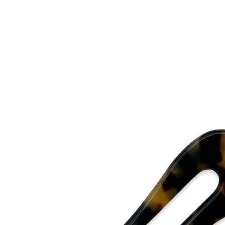
- The accessories mos
tag” unbroken.
- The perfumes most
and there plastics ar
Eivy Flodins Parfymer
Grev Turegatan 20
114 46 Stockholm