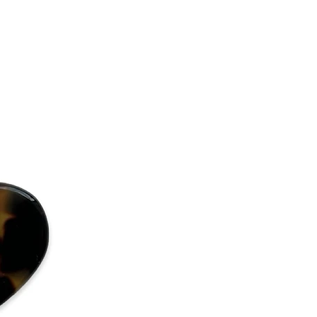
t have there sealing “Eivy flodin
 have there packaging unbroken
ound it.
ie AB