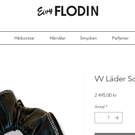
Hårborstar
Hårnålar
Smycken
Parfymer
VV Läder Sc
Pris
2 495,00 kr
Antal
*