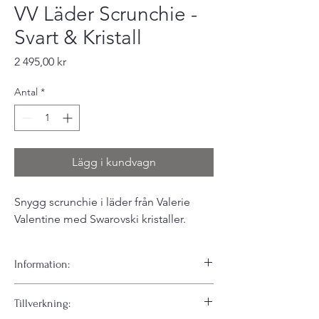
VV Läder Scrunchie -
Svart & Kristall
Pris
2 495,00 kr
Antal
*
Lägg i kundvagn
Snygg scrunchie i läder från Valerie
Valentine med Swarovski kristaller.
Information:
En elegant och kaxig hårsnodd som får din
Tillverkning:
vardags-look till nya nivåer. Denna snodd är