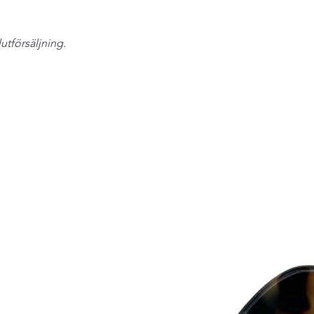
and there plastics ar
Eivy Flodins Parfymer
lutförsäljning.
Grev Turegatan 20
114 46 Stockholm