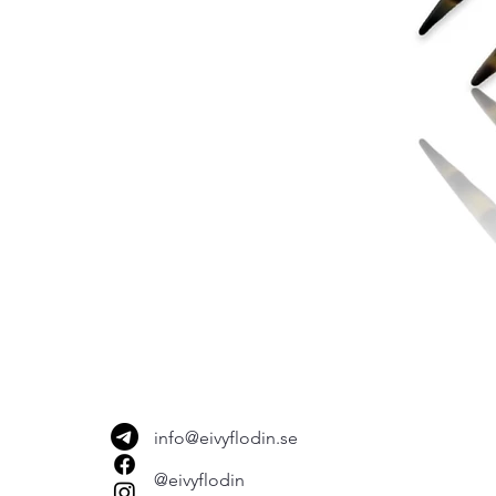
info@eivyflodin.se
@eivyflodin