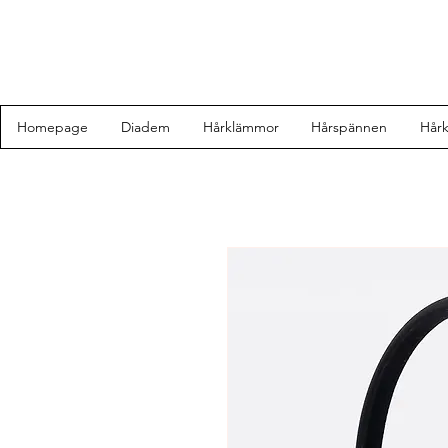
Homepage
Diadem
Hårklämmor
Hårspännen
Hår