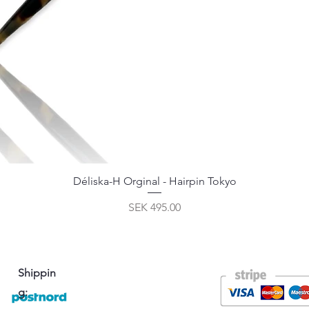
Déliska-H Orginal - Hairpin Tokyo
Price
SEK 495.00
Shippin
g: