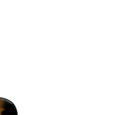
ound it.
ie AB