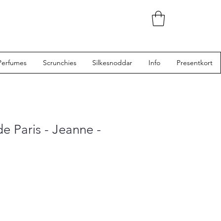
Perfumes
Scrunchies
Silkesnoddar
Info
Presentkort
e Paris - Jeanne -