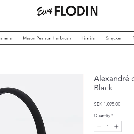
kammar
Mason Pearson Hairbrush
Hårnålar
Smycken
Alexandré d
Black
Price
SEK 1,095.00
Quantity
*