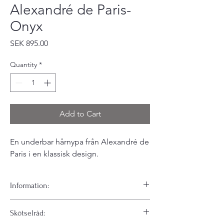
Alexandré de Paris-
Onyx
Price
SEK 895.00
Quantity
*
Add to Cart
En underbar hårnypa från Alexandré de
Paris i en klassisk design.
Information:
En underbar hårnypa från Alexandré de
Skötselråd:
Paris i en klassisk design.