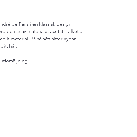
kan du använda en d
mikrofiberduk och gn
du är noga med att t
dré de Paris i en klassisk design.
 och är av materialet acetat - vilket är
Hur förvarar du ditt 
bilt material. På så sätt sitter nypan
ditt hår.
Använd Alexandre de P
lutförsäljning.
tillbehör borta från so