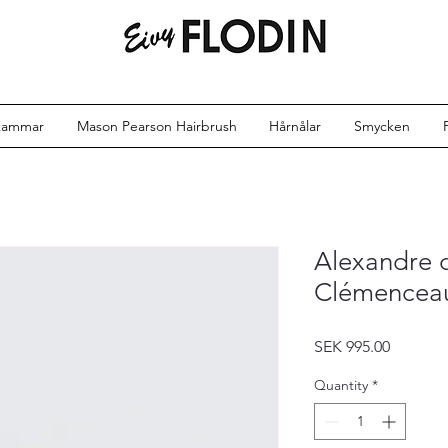
kammar
Mason Pearson Hairbrush
Hårnålar
Smycken
Alexandre d
Clémenceau
Price
SEK 995.00
Quantity
*