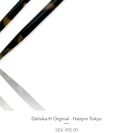
Déliska-H Orginal - Hairpin Tokyo
Price
SEK 495.00