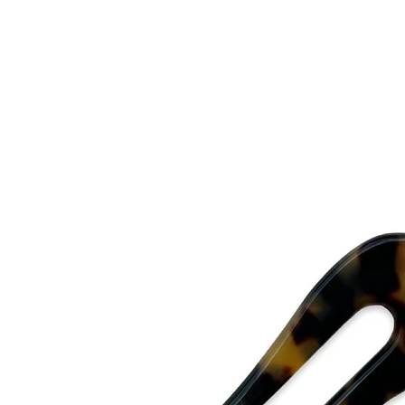
Utsätt aldrig dina till
För att behålla ditt t
kan du använda en d
mikrofiberduk och gn
du är noga med att t
Hur förvarar du ditt 