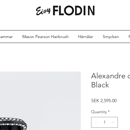
kammar
Mason Pearson Hairbrush
Hårnålar
Smycken
Alexandre d
Black
Price
SEK 2,595.00
Quantity
*