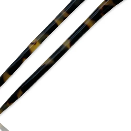
Använd Alexandre de P
tillbehör borta från so