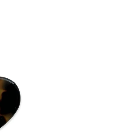
behör för klor och saltvatten.
illbehör och återställa dess glans,
roppe flytande tvål med en
ugga det försiktigt, samtidigt som
orka det.
håraccessoar i acetat?