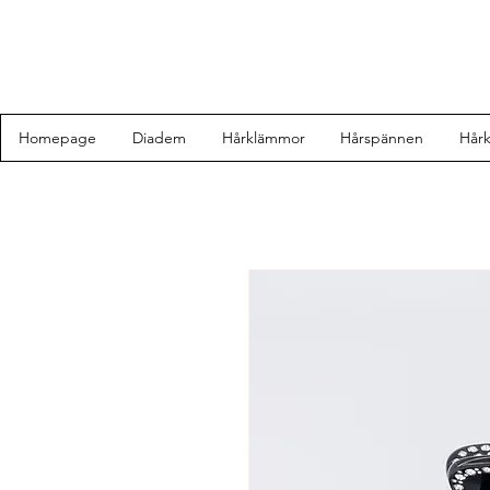
Homepage
Diadem
Hårklämmor
Hårspännen
Hår