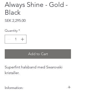
Always Shine - Gold -
Black
Price
SEK 2,295.00
Quantity
*
Add to Cart
Superfint halsband med Swarovski
kristaller.
Information:
Våra underbara Always Shine halsband som
fungerar lika bra till fest som till ett par jeans