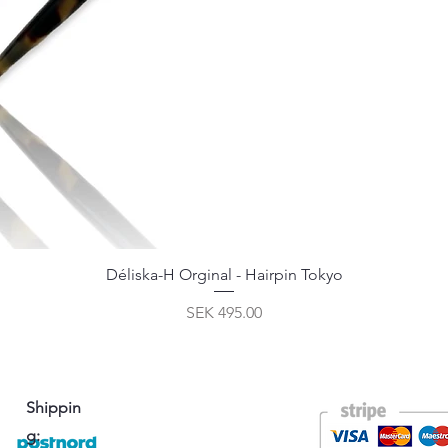
Déliska-H Orginal - Hairpin Tokyo
Price
SEK 495.00
Shippin
g: