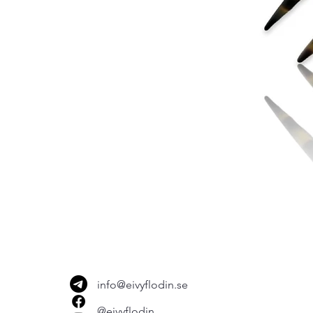
info@eivyflodin.se
@eivyflodin