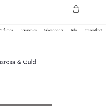
Perfumes
Scrunchies
Silkesnoddar
Info
Presentkort
jusrosa & Guld