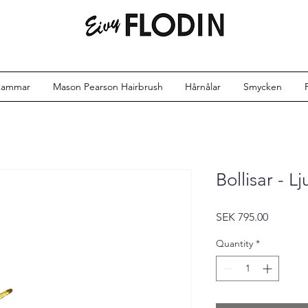
kammar
Mason Pearson Hairbrush
Hårnålar
Smycken
Bollisar - L
Price
SEK 795.00
Quantity
*