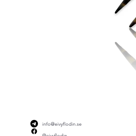
info@eivyflodin.se
@eivyflodin