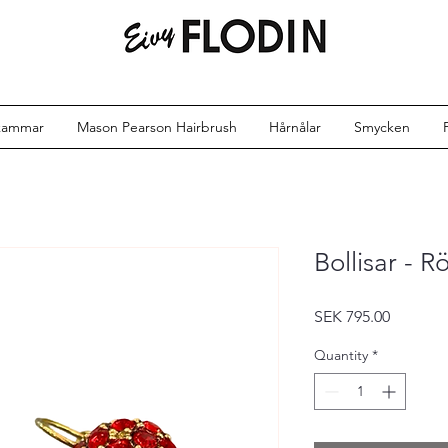
kammar
Mason Pearson Hairbrush
Hårnålar
Smycken
Bollisar - 
Price
SEK 795.00
Quantity
*