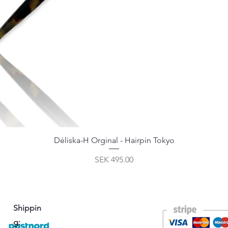
Déliska-H Orginal - Hairpin Tokyo
Price
SEK 495.00
Shippin
g: