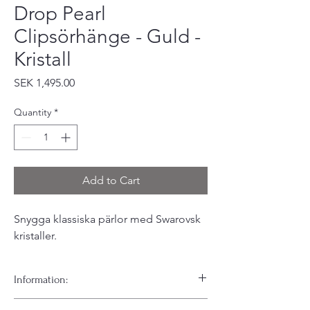
Drop Pearl
Clipsörhänge - Guld -
Kristall
Price
SEK 1,495.00
Quantity
*
Add to Cart
Snygga klassiska pärlor med Swarovsk
kristaller.
Information:
Dessa underbara clipsörhängen är