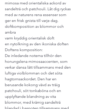
mimosa med orientaliska ackord av
sandelträ och patchouli. Låt dig ryckas
med av naturens rena essenser som
ger en frisk gnista till varje dag.
doftkomposition av blommor och
ambra
varm kryddig orientalisk doft
en nytolkning av den ikoniska doften
Doftens komposition:
De inledande noterna tillhör den
honungslena mimosaaccenten, som
verkar dansa lätt tillsammans med den
luftiga violblomman och det söta
hagtornsackordet. Den har en
berusande kokong vävd av träig
patchouli, söt tonkaböna och en
upplyftande blandning av vita
blommor, med krämig sandelträ
blandad i basnoten tillsammans med