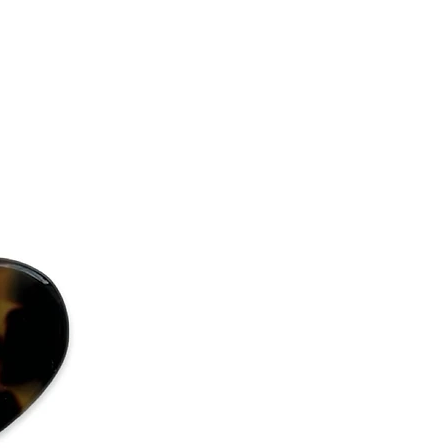
t have there sealing “Eivy flodin
 have there packaging unbroken
ound it.
ie AB