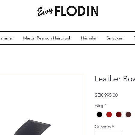
kammar
Mason Pearson Hairbrush
Hårnålar
Smycken
Leather Bo
Price
SEK 995.00
Färg
*
Quantity
*