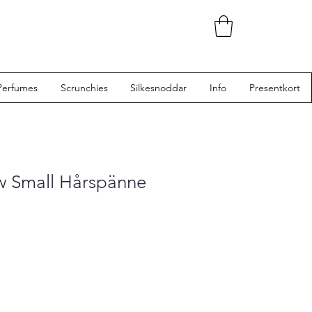
Perfumes
Scrunchies
Silkesnoddar
Info
Presentkort
w Small Hårspänne