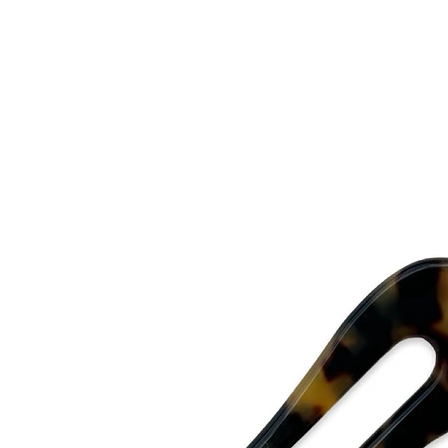
- The accessories mos
tag” unbroken.
- The perfumes most
and there plastics ar
Eivy Flodins Parfymer
Grev Turegatan 20
114 46 Stockholm