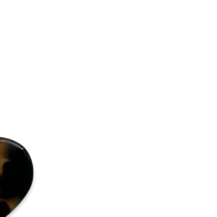
t have there sealing “Eivy flodin
 have there packaging unbroken
ound it.
ie AB