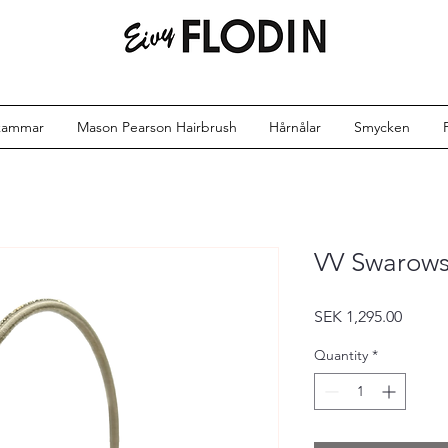
kammar
Mason Pearson Hairbrush
Hårnålar
Smycken
VV Swarows
Price
SEK 1,295.00
Quantity
*