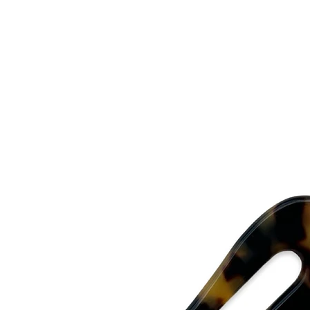
- The accessories mos
tag” unbroken.
- The perfumes most
and there plastics ar
Eivy Flodins Parfymer
Grev Turegatan 20
114 46 Stockholm