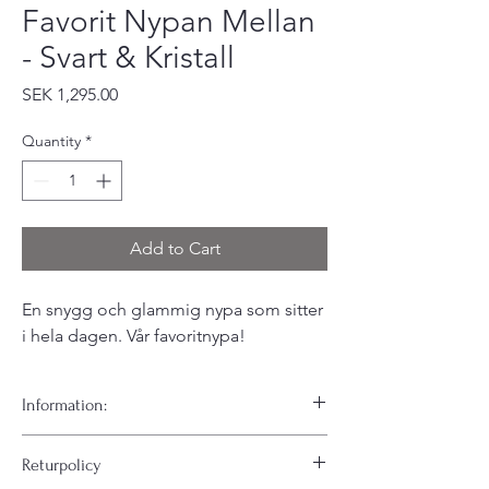
Favorit Nypan Mellan
- Svart & Kristall
Price
SEK 1,295.00
Quantity
*
Add to Cart
En snygg och glammig nypa som sitter
i hela dagen. Vår favoritnypa!
Information:
Våra älskade favorit nypor som har varit med
Returpolicy
oss sedan starten 1978. Tillverkade för hand