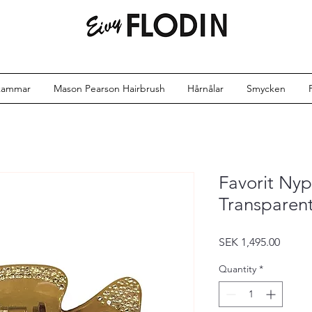
kammar
Mason Pearson Hairbrush
Hårnålar
Smycken
Favorit Nyp
Transparent
Price
SEK 1,495.00
Quantity
*