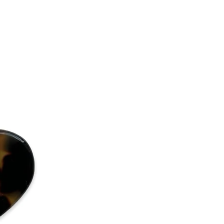
roppe flytande tvål med en
ound it.
ugga det försiktigt, samtidigt som
orka det.
ie AB
håraccessoar i acetat?
aris-påsen för att hålla ditt
l och fukt.