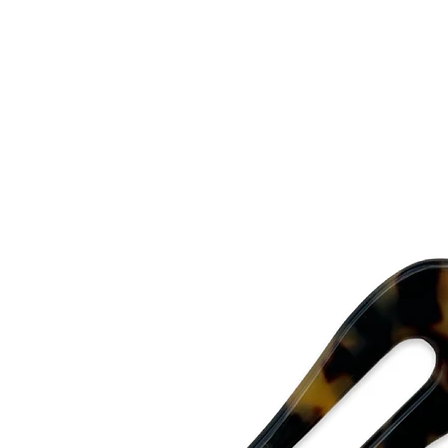
kan du använda en d
and there plastics ar
mikrofiberduk och gn
du är noga med att t
Eivy Flodins Parfymer
Grev Turegatan 20
114 46 Stockholm
Hur förvarar du ditt 
Använd Alexandre de P
tillbehör borta från so