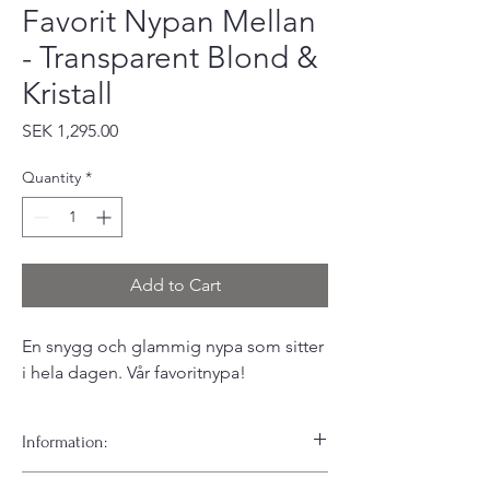
Favorit Nypan Mellan
- Transparent Blond &
Kristall
Price
SEK 1,295.00
Quantity
*
Add to Cart
En snygg och glammig nypa som sitter
i hela dagen. Vår favoritnypa!
Information:
Våra älskade favorit nypor som har varit med