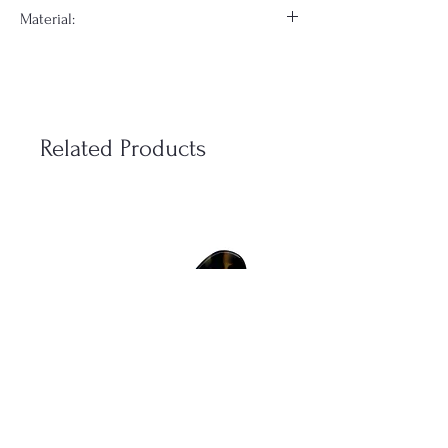
Material:
Kedjan är guld/silver pläterat stål med
doppat lammskinn
Related Products