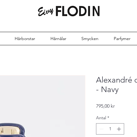
Hårborstar
Hårnålar
Smycken
Parfymer
Alexandré 
- Navy
Pris
795,00 kr
Antal
*