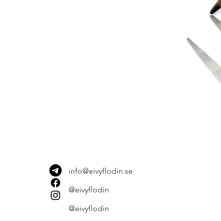
info@eivyflodin.se
@eivyflodin
@eivyflodin