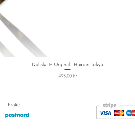
Déliska-H Orginal - Hairpin Tokyo
Pris
495,00 kr
Frakt: