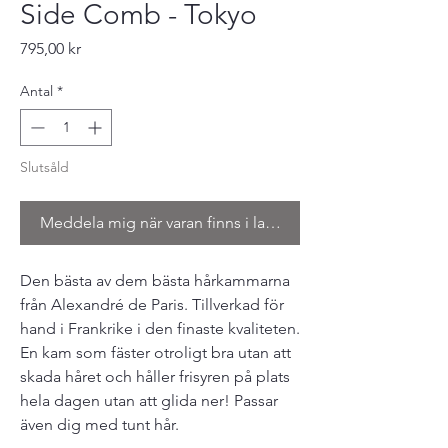
Side Comb - Tokyo
Pris
795,00 kr
Antal
*
Slutsåld
Meddela mig när varan finns i lager
Den bästa av dem bästa hårkammarna
från Alexandré de Paris. Tillverkad för
hand i Frankrike i den finaste kvaliteten.
En kam som fäster otroligt bra utan att
skada håret och håller frisyren på plats
hela dagen utan att glida ner! Passar
även dig med tunt hår.