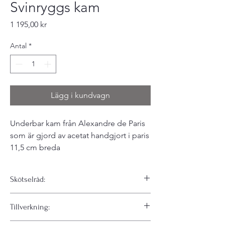
Svinryggs kam
Pris
1 195,00 kr
Antal
*
Lägg i kundvagn
Underbar kam från Alexandre de Paris
som är gjord av acetat handgjort i paris
11,5 cm breda
Skötselråd:
Hur underhåller du dina håraccessoarer i
Tillverkning:
acetat?