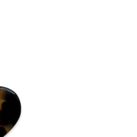
orka det.
ie AB
håraccessoar i acetat?
aris-påsen för att hålla ditt
l och fukt.