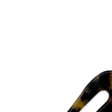
du är noga med att t
Eivy Flodins Parfymer
Grev Turegatan 20
114 46 Stockholm
Hur förvarar du ditt 
Använd Alexandre de P
tillbehör borta från so