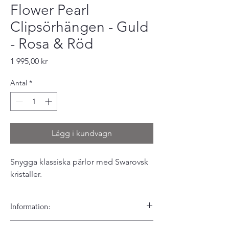
Flower Pearl
Clipsörhängen - Guld
- Rosa & Röd
Pris
1 995,00 kr
Antal
*
Lägg i kundvagn
Snygga klassiska pärlor med Swarovsk
kristaller.
Information:
Våra absolut favorit örhängen i clips.