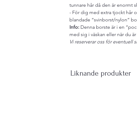
tunnare hår då den är enormt 
- För dig med extra tjockt hå
blandade “svinborst/nylon” bo
Info:
Denna borste är i en “pock
med sig i väskan eller när du ä
Vi reserverar oss för eventuell s
Liknande produkter