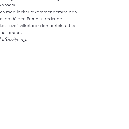
skonsam..
Grev Turegatan 20
r och med lockar rekommenderar vi den
114 46 Stockholm
rsten då den är mer utredande.
et- size” vilket gör den perfekt att ta
r på språng.
lutförsäljning.