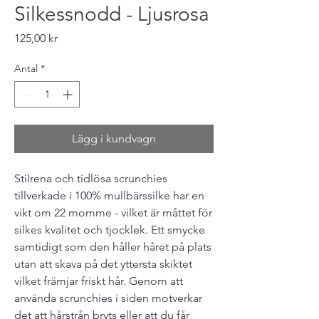
Silkessnodd - Ljusrosa
Pris
125,00 kr
Antal
*
Lägg i kundvagn
Stilrena och tidlösa scrunchies
tillverkade i 100% mullbärssilke har en
vikt om 22 momme - vilket är måttet för
silkes kvalitet och tjocklek. Ett smycke
samtidigt som den håller håret på plats
utan att skava på det yttersta skiktet
vilket främjar friskt hår. Genom att
använda scrunchies i siden motverkar
det att hårstrån bryts eller att du får