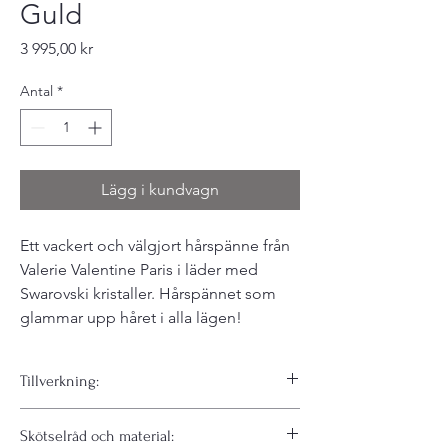
Guld
Pris
3 995,00 kr
Antal
*
Lägg i kundvagn
Ett vackert och välgjort hårspänne från
Valerie Valentine Paris i läder med
Swarovski kristaller. Hårspännet som
glammar upp håret i alla lägen!
Tillverkning:
I sina verkstäder i Paris 11:e arrondissement
Skötselråd och material:
tillverkar Maison Valérie Valentine sina lyxiga