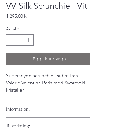
VV Silk Scrunchie - Vit
Pris
1 295,00 kr
Antal
*
Lägg i kundvagn
Supersnygg scrunchie i siden från
Valerie Valentine Paris med Swarovski
kristaller.
Information:
En elegant och kaxig hårsnodd som får din
Tillverkning:
vardags-look till nya nivåer. Denna snodd är
tillverkad för hand i Paris med silke och