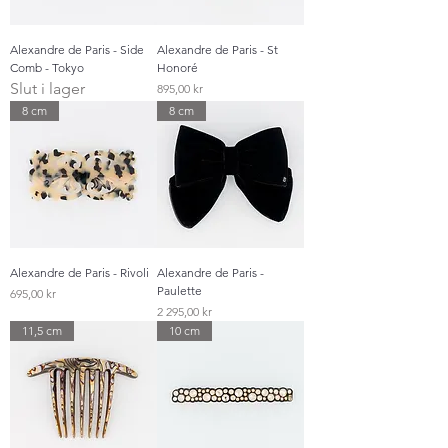
Alexandre de Paris - Side
Alexandre de Paris - St
Comb - Tokyo
Honoré
Slut i lager
Pris
895,00 kr
8 cm
8 cm
Alexandre de Paris - Rivoli
Alexandre de Paris -
Paulette
Pris
695,00 kr
Pris
2 295,00 kr
11,5 cm
10 cm