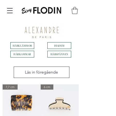
HÅRKLÄMMOR
DIADEM
HÅRKAMMAR
HÅRSPÄNNEN
Läs in föregående
7,7 cm
6 cm