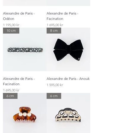
Alexandre de Paris -
Alexandre de Paris -
Odéon
Facination
Pris
Pris
1 195,00 kr
1 695,00 kr
10 cm
8 cm
Alexandre de Paris -
Alexandre de Paris - Anouk
Facination
Pris
1 595,00 kr
Pris
1 695,00 kr
6 cm
6 cm