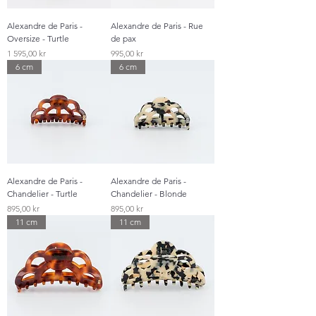
Alexandre de Paris -
Alexandre de Paris - Rue
Oversize - Turtle
de pax
Pris
Pris
1 595,00 kr
995,00 kr
6 cm
6 cm
Alexandre de Paris -
Alexandre de Paris -
Chandelier - Turtle
Chandelier - Blonde
Pris
Pris
895,00 kr
895,00 kr
11 cm
11 cm