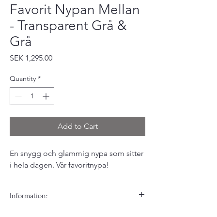
Favorit Nypan Mellan
- Transparent Grå &
Grå
Price
SEK 1,295.00
Quantity
*
Add to Cart
En snygg och glammig nypa som sitter
i hela dagen. Vår favoritnypa!
Information:
Våra älskade favorit nypor som har varit med