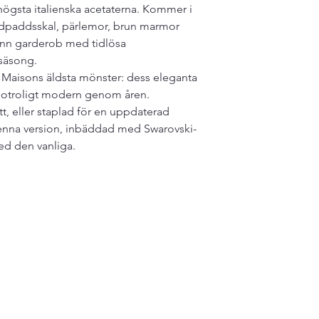
högsta italienska acetaterna. Kommer i
köldpaddsskal, pärlemor, brun marmor
nn garderob med tidlösa
 säsong.
 Maisons äldsta mönster: dess eleganta
n otroligt modern genom åren.
ätt, eller staplad för en uppdaterad
enna version, inbäddad med Swarovski-
med den vanliga.