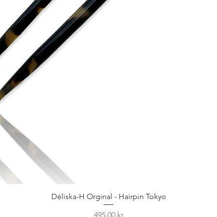
Déliska-H Orginal - Hairpin Tokyo
Pris
495,00 kr