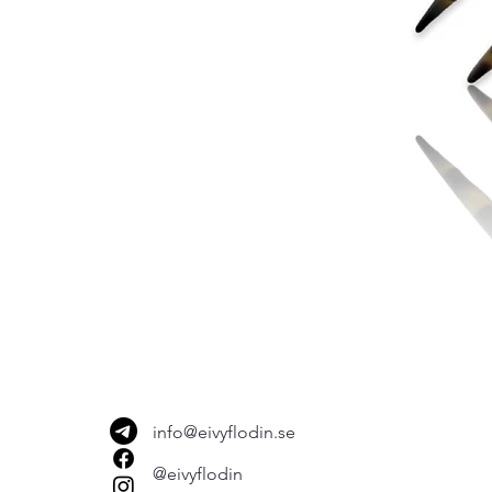
info@eivyflodin.se
@eivyflodin