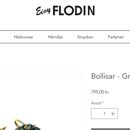
Hårborstar
Hårnålar
Smycken
Parfymer
Bollisar - 
Pris
795,00 kr
Antal
*