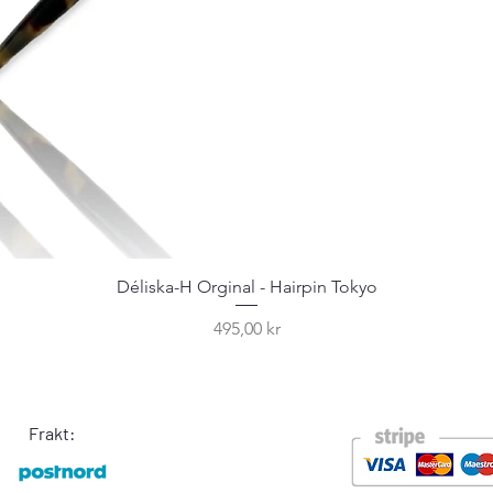
Déliska-H Orginal - Hairpin Tokyo
Pris
495,00 kr
Frakt: